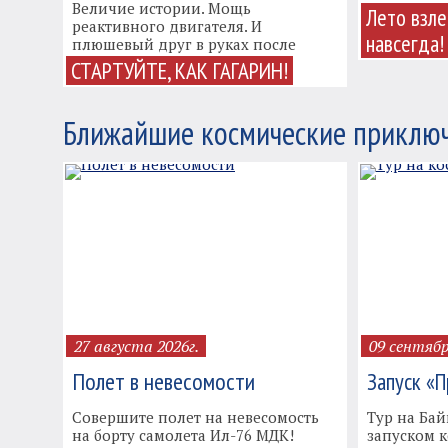
Величие истории. Мощь
наши гост
Лето взле
реактивного двигателя. И
садились в 
навсегда!
плюшевый друг в руках после
возвращения на Землю.
СТАРТУЙТЕ, КАК ГАГАРИН!
Ближайшие космические приключ
27 августа 2026г.
09 сентяб
Полет в невесомости
Запуск «П
Совершите полет на невесомость
Тур на Ба
на борту самолета Ил-76 МДК!
запуском 