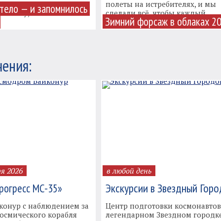
и примеряли шлем,
полеты на истребителях, и мы
тело — и запомнилось
кабину, ...
сделали всё, чтобы каждый ...
Зимний форсаж в облаках 2
ения:
ря 2026
в любой день
Экскурсии в Звездный Горо
рогресс МС-35»
йконур с наблюдением за
Центр подготовки космонавтов
космического корабля
легендарном Звездном городке