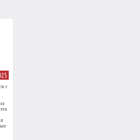
025
ся с
на
эта
ул
ные