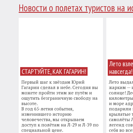
Новости о полетах туристов на и
Лето взл
СТАРТУЙТЕ, КАК ГАГАРИН!
навсегда!
Первый шаг к звёздам Юрий
Лето выда
Гагарин сделал в небе. Сегодня вы
жарким — и
можете пройти этим же путём и
солнце! Де
ощутить безграничную свободу на
километры
высоте.
и море адр
В год 65-летия события,
подарили
изменившего историю
крылатые 
человечества, мы открываем
самолёты Л
доступ к полётам на Л-29 и Л-39 по
легенд сов
специальной цене.
себя во вс