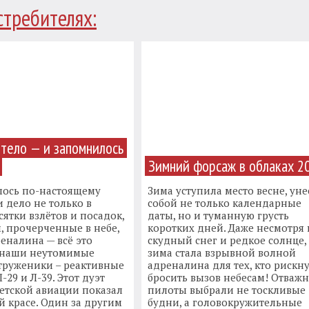
стребителях:
етело — и запомнилось
Зимний форсаж в облаках 2
лось по-настоящему
Зима уступила место весне, уне
 дело не только в
собой не только календарные
сятки взлётов и посадок,
даты, но и туманную грусть
, прочерченные в небе,
коротких дней. Даже несмотря 
еналина — всё это
скудный снег и редкое солнце, 
 наши неутомимые
зима стала взрывной волной
труженики – реактивные
адреналина для тех, кто рискн
-29 и Л-39. Этот дуэт
бросить вызов небесам! Отваж
етской авиации показал
пилоты выбрали не тоскливые
ей красе. Один за другим
будни, а головокружительные