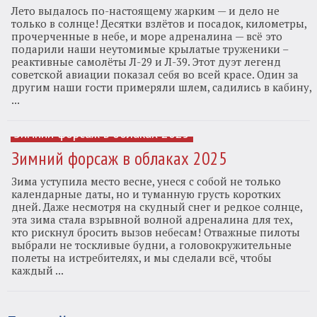
Лето выдалось по-настоящему жарким — и дело не
только в солнце! Десятки взлётов и посадок, километры,
прочерченные в небе, и море адреналина — всё это
подарили наши неутомимые крылатые труженики –
реактивные самолёты Л-29 и Л-39. Этот дуэт легенд
советской авиации показал себя во всей красе. Один за
другим наши гости примеряли шлем, садились в кабину,
...
Зимний форсаж в облаках 2025
Зимний форсаж в облаках 2025
Зима уступила место весне, унеся с собой не только
календарные даты, но и туманную грусть коротких
дней. Даже несмотря на скудный снег и редкое солнце,
эта зима стала взрывной волной адреналина для тех,
кто рискнул бросить вызов небесам! Отважные пилоты
выбрали не тоскливые будни, а головокружительные
полеты на истребителях, и мы сделали всё, чтобы
каждый ...